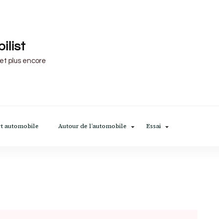
ilist
 et plus encore
t automobile
Autour de l’automobile
Essai