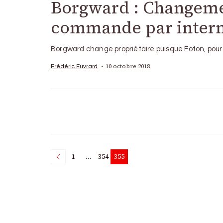
Borgward : Changemen
commande par inter
Borgward change propriétaire puisque Foton, pour 
10 octobre 2018
Frédéric Euvrard
Posts
1
…
354
355
Page
Page
Page
pagination