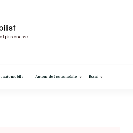
ilist
 et plus encore
t automobile
Autour de l’automobile
Essai