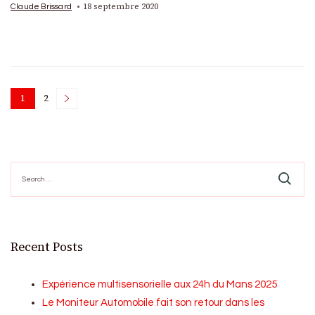
18 septembre 2020
Claude Brissard
Posts
1
2
Page
Page
pagination
Search
for:
Recent Posts
Expérience multisensorielle aux 24h du Mans 2025
Le Moniteur Automobile fait son retour dans les