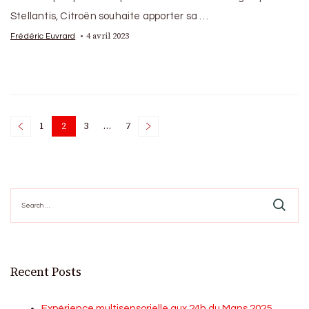
Stellantis, Citroën souhaite apporter sa …
4 avril 2023
Frédéric Euvrard
Posts
1
2
3
…
7
Page
Page
Page
Page
pagination
Search
for:
Recent Posts
Expérience multisensorielle aux 24h du Mans 2025