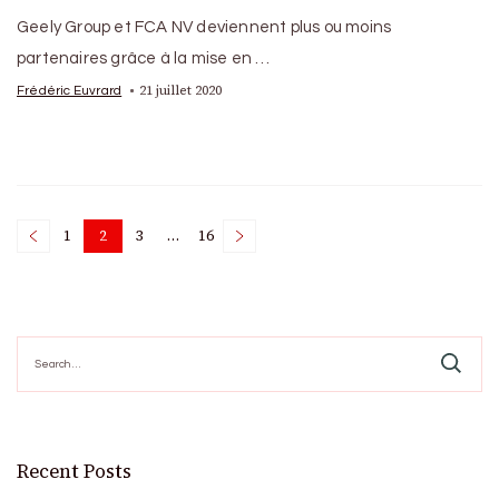
Geely Group et FCA NV deviennent plus ou moins
partenaires grâce à la mise en …
21 juillet 2020
Frédéric Euvrard
Posts
1
2
3
…
16
Page
Page
Page
Page
pagination
Search
for:
Recent Posts