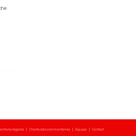
rché
entions légales
Charte des commentaires
Equipe
Contact