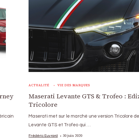
ACTUALITÉ
VIE DES MARQUES
urney
Maserati Levante GTS & Trofeo : Edi
Tricolore
éricain
Maserati met sur le marché une version Tricolore d
Levante GTS et Trofeo qui …
30 juin 2020
Frédéric Euvrard