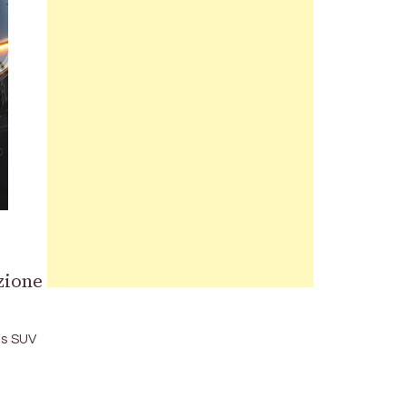
zione
es SUV