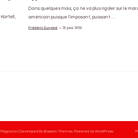
Dans quelques mois, ça ne va plus rigoler sur le ma
Kartell,
américain puisque l’imposant, puissant …
25 juin 2020
Frédéric Euvrard
 Magazine | Developed By
Blossom Themes
.
Powered by
WordPress
.
M