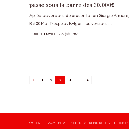
passe sous la barre des 30.000€
Après les versions de présentation Giorgio Armani, 
B.500 Mai Troppo by Bvlgari, les versions …
27 juin 2020
Frédéric Euvrard
Posts
1
2
3
4
…
16
Page
Page
Page
Page
Page
pagination
© Copyright 2026
The Automobilist
. All Rights Reserved.
Blossom