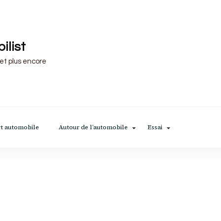
ilist
 et plus encore
t automobile
Autour de l’automobile
Essai