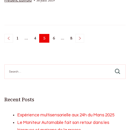
30 juin 2019
Frédéric Euvrard
Posts
1
…
4
5
6
…
8
Page
Page
Page
Page
Page
pagination
Search
for:
Recent Posts
Expérience multisensorielle aux 24h du Mans 2025
Le Moniteur Automobile fait son retour dans les