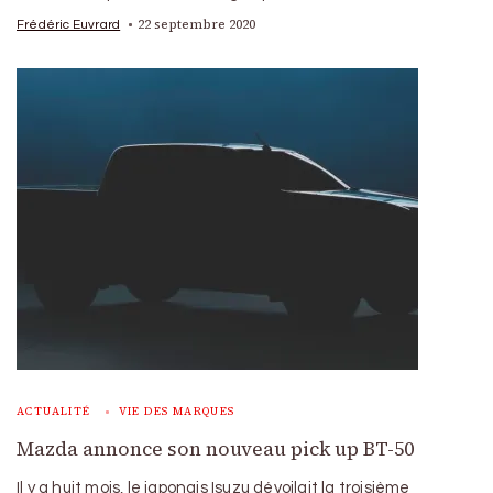
22 septembre 2020
Frédéric Euvrard
ACTUALITÉ
VIE DES MARQUES
Mazda annonce son nouveau pick up BT-50
Il y a huit mois, le japonais Isuzu dévoilait la troisième