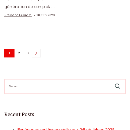
génération de son pick …
10 juin 2020
Frédéric Euvrard
Posts
1
2
3
Page
Page
Page
pagination
Search
for:
Recent Posts
Expérience multisensorielle aux 24h du Mans 2025