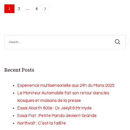
Posts
1
2
…
4
Page
Page
Page
pagination
Search
for:
Recent Posts
Expérience multisensorielle aux 24h du Mans 2025
Le Moniteur Automobile fait son retour dans les
kiosques et maisons de la presse
Essai Abarth 600e : Dr Jekyll & Mr Hyde
Essai Fiat : Petite Panda devient Grande
Northvolt : C’est la faillite