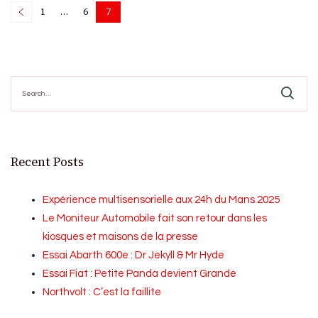
Posts
1
…
6
7
Page
Page
Page
pagination
Search
for:
Recent Posts
Expérience multisensorielle aux 24h du Mans 2025
Le Moniteur Automobile fait son retour dans les
kiosques et maisons de la presse
Essai Abarth 600e : Dr Jekyll & Mr Hyde
Essai Fiat : Petite Panda devient Grande
Northvolt : C’est la faillite