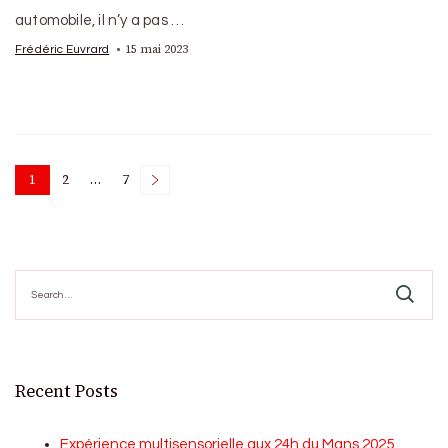
automobile, il n’y a pas …
15 mai 2023
Frédéric Euvrard
Posts
1
2
…
7
Page
Page
Page
pagination
Search
for:
Recent Posts
Expérience multisensorielle aux 24h du Mans 2025