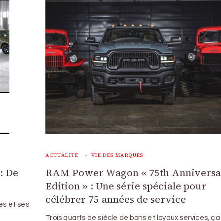
ACTUALITÉ
VIE DES MARQUES
: De
RAM Power Wagon « 75th Annivers
Edition » : Une série spéciale pour
célébrer 75 années de service
s et ses
Trois quarts de siècle de bons et loyaux services, ça