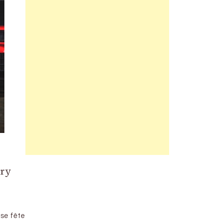
ary
 se fête