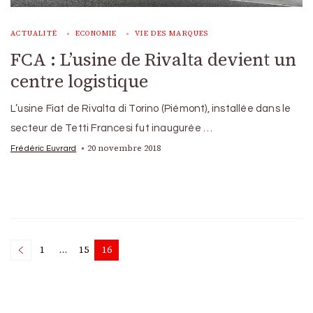
ACTUALITÉ
ECONOMIE
VIE DES MARQUES
FCA : L’usine de Rivalta devient un
centre logistique
L’usine Fiat de Rivalta di Torino (Piémont), installée dans le
secteur de Tetti Francesi fut inaugurée …
20 novembre 2018
Frédéric Euvrard
Posts
1
…
15
16
Page
Page
Page
pagination