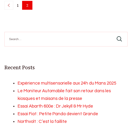
Posts
1
2
Page
Page
pagination
Search
for:
Recent Posts
Expérience multisensorielle aux 24h du Mans 2025
Le Moniteur Automobile fait son retour dans les
kiosques et maisons de la presse
Essai Abarth 600e : Dr Jekyll & Mr Hyde
Essai Fiat : Petite Panda devient Grande
Northvolt : C’est la faillite