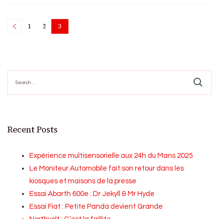
Posts
1
2
3
Page
Page
Page
pagination
Search
for:
Recent Posts
Expérience multisensorielle aux 24h du Mans 2025
Le Moniteur Automobile fait son retour dans les
kiosques et maisons de la presse
Essai Abarth 600e : Dr Jekyll & Mr Hyde
Essai Fiat : Petite Panda devient Grande