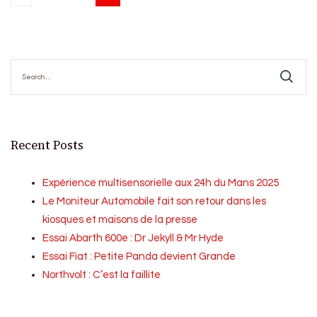
Posts
pagination
Search
for:
Recent Posts
Expérience multisensorielle aux 24h du Mans 2025
Le Moniteur Automobile fait son retour dans les
kiosques et maisons de la presse
Essai Abarth 600e : Dr Jekyll & Mr Hyde
Essai Fiat : Petite Panda devient Grande
Northvolt : C’est la faillite