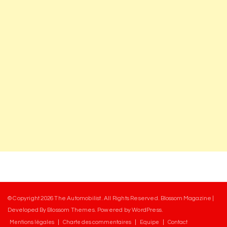
© Copyright 2026
The Automobilist
. All Rights Reserved.
Blossom Magazine |
Developed By
Blossom Themes
.
Powered by
WordPress
.
Mentions légales
Charte des commentaires
Equipe
Contact