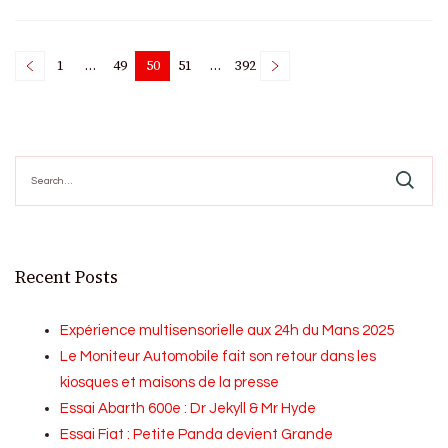
Posts
1
…
49
50
51
…
392
Page
Page
Page
Page
Page
pagination
Search
for:
Recent Posts
Expérience multisensorielle aux 24h du Mans 2025
Le Moniteur Automobile fait son retour dans les
kiosques et maisons de la presse
Essai Abarth 600e : Dr Jekyll & Mr Hyde
Essai Fiat : Petite Panda devient Grande