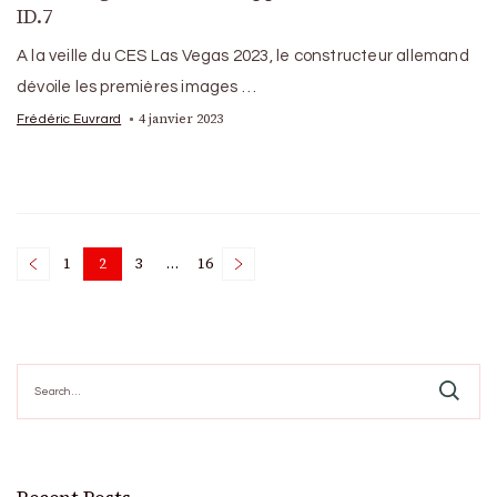
ID.7
A la veille du CES Las Vegas 2023, le constructeur allemand
dévoile les premières images …
4 janvier 2023
Frédéric Euvrard
Posts
1
2
3
…
16
Page
Page
Page
Page
pagination
Search
for: