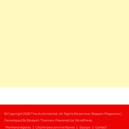
© Copyright 2026
The Automobilist
. All Rights Reserved.
Blossom Magazine |
Developed By
Blossom Themes
.
Powered by
WordPress
.
Mentions légales
Charte des commentaires
Equipe
Contact