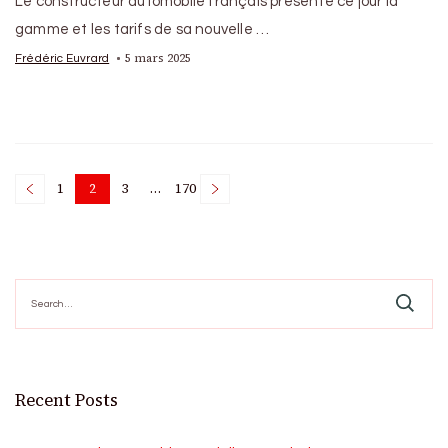
Le constructeur automobile français présente ce jour la
gamme et les tarifs de sa nouvelle …
5 mars 2025
Frédéric Euvrard
Posts
1
2
3
…
170
Page
Page
Page
Page
pagination
Search
for:
Recent Posts