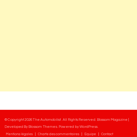
© Copyright 2026
The Automobilist
. All Rights Reserved.
Blossom Magazine |
Developed By
Blossom Themes
.
Powered by
WordPress
.
Mentions légales
Charte des commentaires
Equipe
Contact