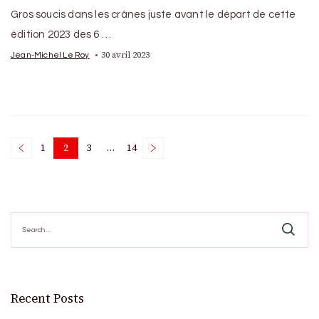
Gros soucis dans les crânes juste avant le départ de cette
édition 2023 des 6 …
30 avril 2023
Jean-Michel Le Roy
Posts
1
2
3
…
14
Page
Page
Page
Page
pagination
Search
for:
Recent Posts