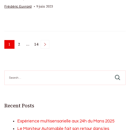
9 juin 2023
Frédéric Euvrard
Posts
1
2
…
14
Page
Page
Page
pagination
Search
for:
Recent Posts
Expérience multisensorielle aux 24h du Mans 2025
Le Moniteur Automobile fait son retour dans les