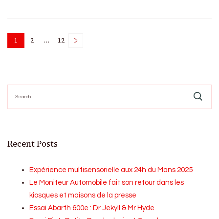
Posts
1
2
…
12
Page
Page
Page
pagination
Search
for:
Recent Posts
Expérience multisensorielle aux 24h du Mans 2025
Le Moniteur Automobile fait son retour dans les
kiosques et maisons de la presse
Essai Abarth 600e : Dr Jekyll & Mr Hyde