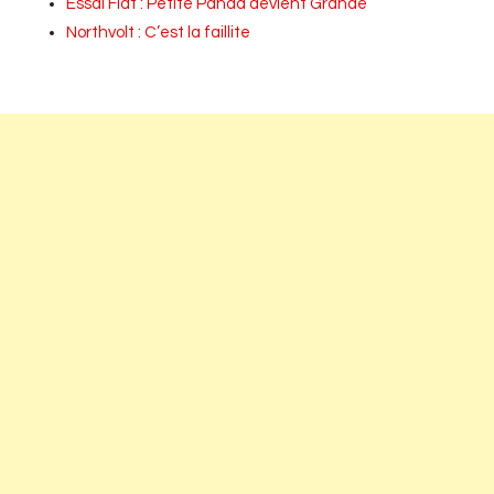
Essai Fiat : Petite Panda devient Grande
Northvolt : C’est la faillite