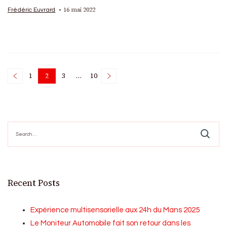
16 mai 2022
Frédéric Euvrard
Posts
1
2
3
…
10
Page
Page
Page
Page
pagination
Search
for:
Recent Posts
Expérience multisensorielle aux 24h du Mans 2025
Le Moniteur Automobile fait son retour dans les