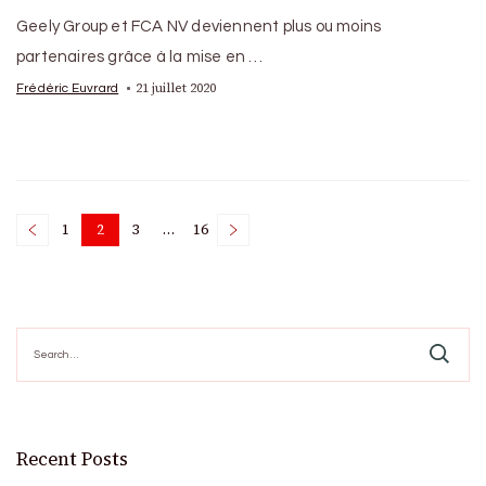
Geely Group et FCA NV deviennent plus ou moins
partenaires grâce à la mise en …
21 juillet 2020
Frédéric Euvrard
Posts
1
2
3
…
16
Page
Page
Page
Page
pagination
Search
for:
Recent Posts