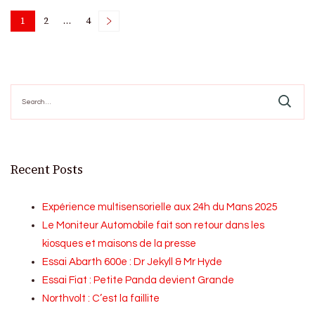
Posts
1
2
…
4
Page
Page
Page
pagination
Search
for:
Recent Posts
Expérience multisensorielle aux 24h du Mans 2025
Le Moniteur Automobile fait son retour dans les
kiosques et maisons de la presse
Essai Abarth 600e : Dr Jekyll & Mr Hyde
Essai Fiat : Petite Panda devient Grande
Northvolt : C’est la faillite