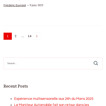
9 juin 2023
Frédéric Euvrard
Posts
1
2
…
14
Page
Page
Page
pagination
Search
for:
Recent Posts
Expérience multisensorielle aux 24h du Mans 2025
Le Moniteur Automobile fait son retour dans les