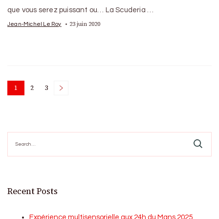
que vous serez puissant ou… La Scuderia …
23 juin 2020
Jean-Michel Le Roy
Posts
1
2
3
Page
Page
Page
pagination
Search
for:
Recent Posts
Expérience multisensorielle aux 24h du Mans 2025