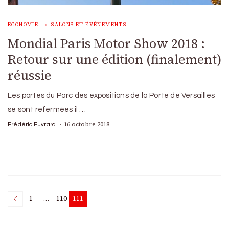
ECONOMIE
SALONS ET ÉVÉNEMENTS
Mondial Paris Motor Show 2018 :
Retour sur une édition (finalement)
réussie
Les portes du Parc des expositions de la Porte de Versailles
se sont refermées il …
16 octobre 2018
Frédéric Euvrard
Posts
1
…
110
111
Page
Page
Page