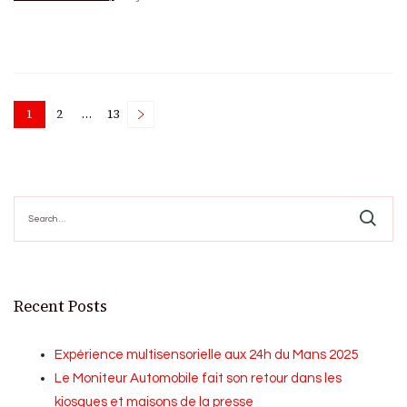
Posts
1
2
…
13
Page
Page
Page
pagination
Search
for:
Recent Posts
Expérience multisensorielle aux 24h du Mans 2025
Le Moniteur Automobile fait son retour dans les
kiosques et maisons de la presse