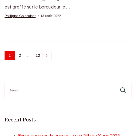
est greffé sur le baroudeur le …
13 août 2022
Philippe Colombet
Posts
1
2
…
12
Page
Page
Page
pagination
Search
for:
Recent Posts
Expérience multisensorielle aux 24h du Mans 2025