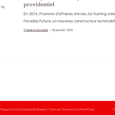
providentiel
 la
En 2014, l’homme d’affaires chinois Jia Yueting cré
Faraday Future, un nouveau constructeur automobil
26 janvier 2021
Frédéric Euvrard
 Magazine | Developed By
Blossom Themes
.
Powered by
WordPress
.
M