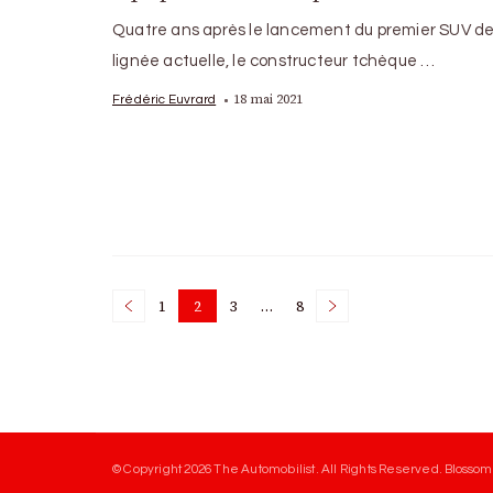
Quatre ans après le lancement du premier SUV de
lignée actuelle, le constructeur tchèque …
18 mai 2021
Frédéric Euvrard
Posts
1
2
3
…
8
Page
Page
Page
Page
pagination
© Copyright 2026
The Automobilist
. All Rights Reserved.
Blossom