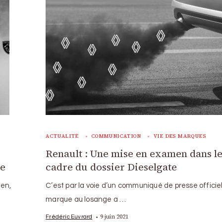
ACTUALITÉ
COMMUNICATION
VIE DES MARQUES
Renault : Une mise en examen dans l
te
cadre du dossier Dieselgate
gen,
C’est par la voie d’un communiqué de presse officiel
marque au losange a …
9 juin 2021
Frédéric Euvrard