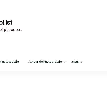
ilist
 et plus encore
t automobile
Autour de l’automobile
Essai