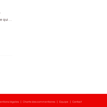
e
e qui …
entions légales
Charte des commentaires
Equipe
Contact