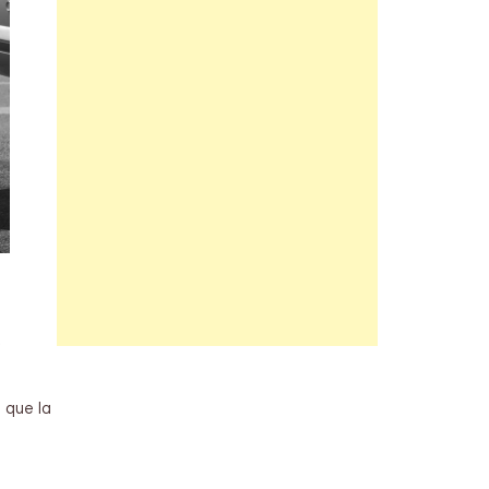
e
 que la