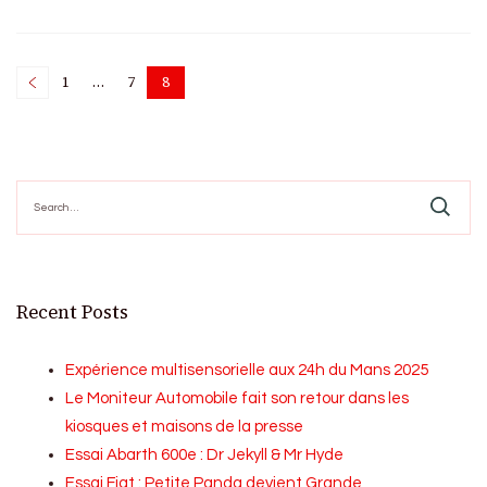
Posts
1
…
7
8
Page
Page
Page
pagination
Search
for:
Recent Posts
Expérience multisensorielle aux 24h du Mans 2025
Le Moniteur Automobile fait son retour dans les
kiosques et maisons de la presse
Essai Abarth 600e : Dr Jekyll & Mr Hyde
Essai Fiat : Petite Panda devient Grande