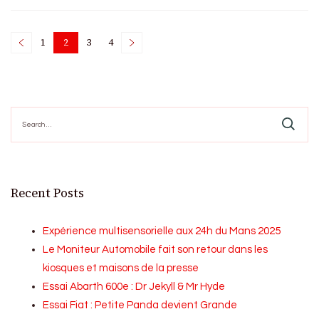
Posts
1
2
3
4
Page
Page
Page
Page
pagination
Search
for:
Recent Posts
Expérience multisensorielle aux 24h du Mans 2025
Le Moniteur Automobile fait son retour dans les
kiosques et maisons de la presse
Essai Abarth 600e : Dr Jekyll & Mr Hyde
Essai Fiat : Petite Panda devient Grande