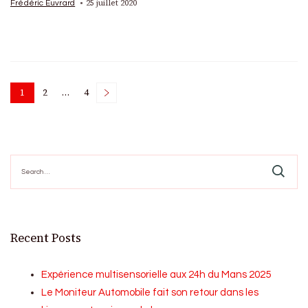
25 juillet 2020
Frédéric Euvrard
Posts
1
2
…
4
Page
Page
Page
pagination
Search
for:
Recent Posts
Expérience multisensorielle aux 24h du Mans 2025
Le Moniteur Automobile fait son retour dans les