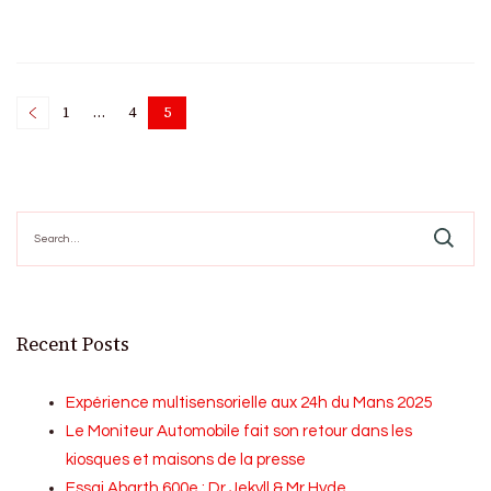
Posts
1
…
4
5
Page
Page
Page
pagination
Search
for:
Recent Posts
Expérience multisensorielle aux 24h du Mans 2025
Le Moniteur Automobile fait son retour dans les
kiosques et maisons de la presse
Essai Abarth 600e : Dr Jekyll & Mr Hyde