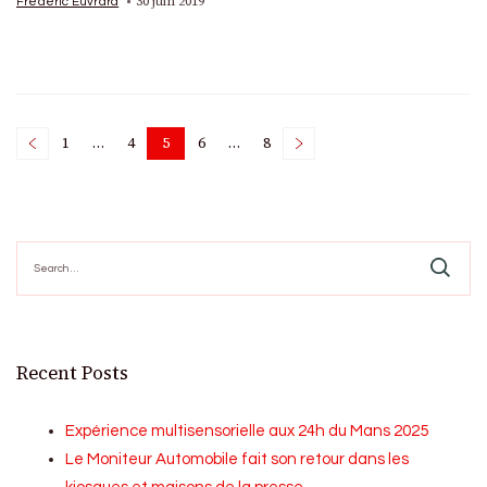
30 juin 2019
Frédéric Euvrard
Posts
1
…
4
5
6
…
8
Page
Page
Page
Page
Page
pagination
Search
for:
Recent Posts
Expérience multisensorielle aux 24h du Mans 2025
Le Moniteur Automobile fait son retour dans les