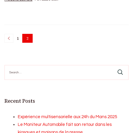
Posts
1
2
Page
Page
pagination
Search
for:
Recent Posts
Expérience multisensorielle aux 24h du Mans 2025
Le Moniteur Automobile fait son retour dans les
kiosques et maisons de la presse