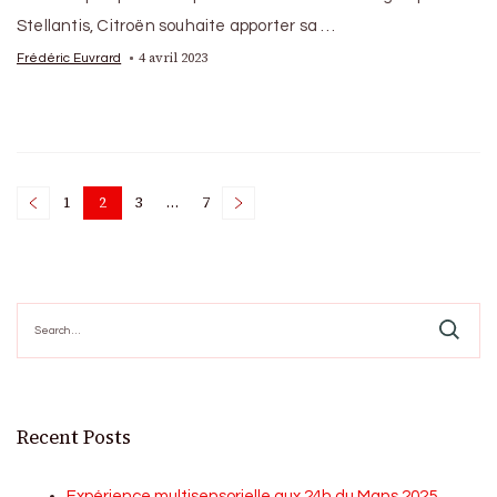
Stellantis, Citroën souhaite apporter sa …
4 avril 2023
Frédéric Euvrard
Posts
1
2
3
…
7
Page
Page
Page
Page
pagination
Search
for:
Recent Posts
Expérience multisensorielle aux 24h du Mans 2025