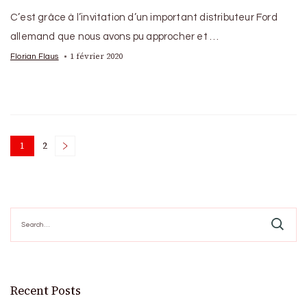
C’est grâce à l’invitation d’un important distributeur Ford
allemand que nous avons pu approcher et …
1 février 2020
Florian Flaus
Posts
1
2
Page
Page
pagination
Search
for:
Recent Posts