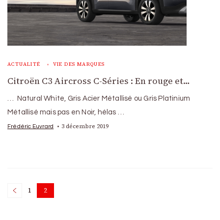
ACTUALITÉ
VIE DES MARQUES
Citroën C3 Aircross C-Séries : En rouge et…
… Natural White, Gris Acier Métallisé ou Gris Platinium
Métallisé mais pas en Noir, hélas …
3 décembre 2019
Frédéric Euvrard
Posts
1
2
Page
Page
pagination