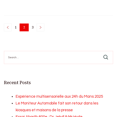
Posts
1
2
3
Page
Page
Page
pagination
Search
for:
Recent Posts
Expérience multisensorielle aux 24h du Mans 2025
Le Moniteur Automobile fait son retour dans les
kiosques et maisons de la presse
Essai Abarth 600e : Dr Jekyll & Mr Hyde