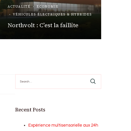
ACTUALITÉ
ECONOMIE
VIE DE
VÉHICULES ÉLECTRIQUES & HYBRIDES
Essai A
Northvolt : C’est la faillite
Mr Hy
Search
for:
Recent Posts
Expérience multisensorielle aux 24h