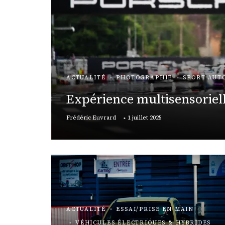
TOMOBILE
URE
ACTUALITÉ
PHOTOGRAPHIE
SPORT AUT
e fait
Expérience multisensoriel
osques
Frédéric Euvrard
1 juillet 2025
ACTUALITÉ
ESSAI/PRISE EN MAIN
VÉHICULES ÉLECTRIQUES & HYBRIDES