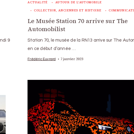
ACTUALITÉ
AUTOUR DE L'AUTOMOBILE
COLLECTION, ANCIENNES ET HISTOIRE
COMMUNICAT
Le Musée Station 70 arrive sur The
Automobilist
ndi 9
Station 70, le musée de la RN13 arrive sur The Auto
en ce début d’année …
7 janvier 2023
Frédéric Euvrard