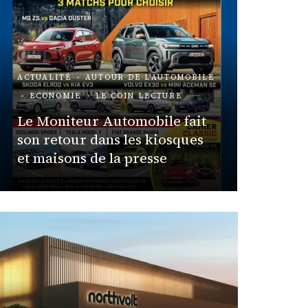
ACTUALITÉ
AUTOUR DE L'AUTOMOBILE
ECONOMIE
LE COIN LECTURE
ACTUALIT
Le Moniteur Automobile fait
Expér
son retour dans les kiosques
et maisons de la presse
Frédéric Eu
ACTUALIT
VÉHICU