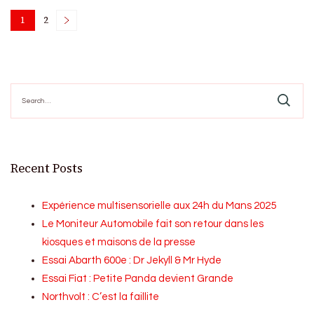
Posts
1
2
Page
Page
pagination
Search
for:
Recent Posts
Expérience multisensorielle aux 24h du Mans 2025
Le Moniteur Automobile fait son retour dans les
kiosques et maisons de la presse
Essai Abarth 600e : Dr Jekyll & Mr Hyde
Essai Fiat : Petite Panda devient Grande
Northvolt : C’est la faillite