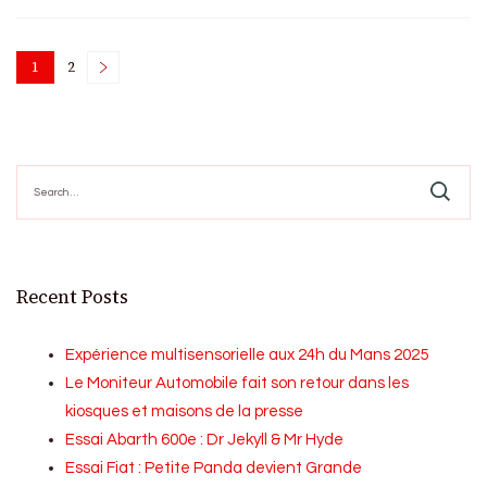
Posts
1
2
Page
Page
pagination
Search
for:
Recent Posts
Expérience multisensorielle aux 24h du Mans 2025
Le Moniteur Automobile fait son retour dans les
kiosques et maisons de la presse
Essai Abarth 600e : Dr Jekyll & Mr Hyde
Essai Fiat : Petite Panda devient Grande