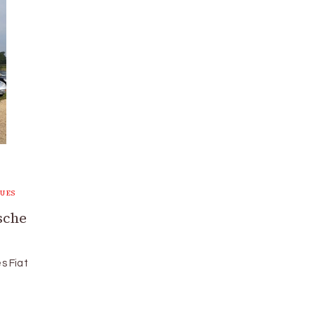
QUES
rsche
s Fiat