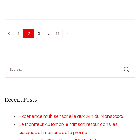
Posts
1
2
3
…
11
Page
Page
Page
Page
pagination
Search
for:
Recent Posts
Expérience multisensorielle aux 24h du Mans 2025
Le Moniteur Automobile fait son retour dans les
kiosques et maisons de la presse