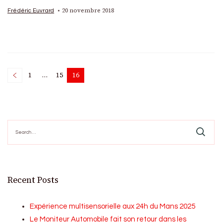
20 novembre 2018
Frédéric Euvrard
Posts
1
…
15
16
Page
Page
Page
pagination
Search
for:
Recent Posts
Expérience multisensorielle aux 24h du Mans 2025
Le Moniteur Automobile fait son retour dans les